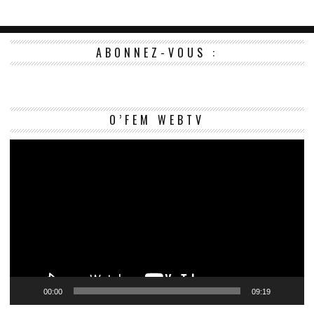
ABONNEZ-VOUS :
Le
O’FEM WEBTV
vi
00:00
09:19