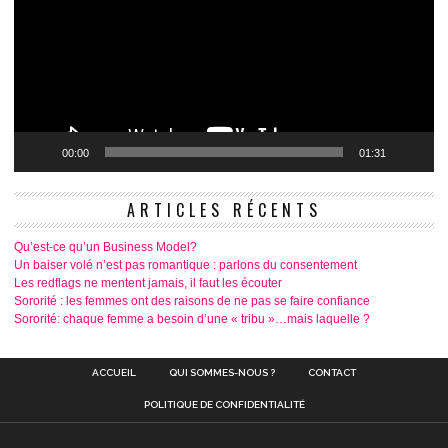
00:00
01:31
ARTICLES RÉCENTS
Qu’est-ce qu’un Business Model?
Un baiser volé n’est pas romantique : parlons du consentement
Les redflags ne mentent jamais, il faut les écouter
Sororité : les femmes ont des raisons de ne pas se faire confiance
Sororité: chaque femme a besoin d’une « tribu »…mais laquelle ?
ACCUEIL
QUI SOMMES-NOUS ?
CONTACT
POLITIQUE DE CONFIDENTIALITÉ