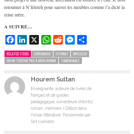
retourner à N’feleleh pour sauver les meubles comme l’a dicté la
reine mère.
A SUIVRE…
Facebook
LinkedIn
X
WhatsApp
Reddit
Messenger
Partager
RELATED ITEMS
CHRONIQUE
FITHNAT
INFELELEH
ON NE TOUCHE PAS À MON HOMME
TAMENOKALT
Hourem Sultan
Enseignante, auteure de livres de
français et de guides
pédagogique, correcteure d'écrits(
roman, mémoire..) Début dans
l'essai littérature. Passionnée par
l’art culinaire.