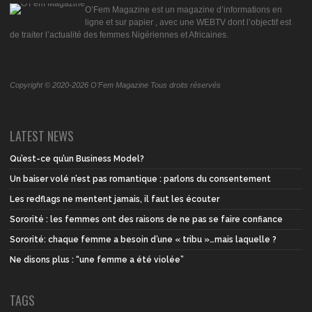
O’Fem Magazine est un magazine d’informations en
ligne et sur papier , avec une WEBTV dont l’objectif est
de traiter l’actualité des femmes Nigériennes et Africaines.
Copyright © 2020-2026 O'Fem Magazine Tous droits réservés
LATEST NEWS
Qu’est-ce qu’un Business Model?
Un baiser volé n’est pas romantique : parlons du consentement
Les redflags ne mentent jamais, il faut les écouter
Sororité : les femmes ont des raisons de ne pas se faire confiance
Sororité: chaque femme a besoin d’une « tribu »…mais laquelle ?
Ne disons plus : “une femme a été violée”
TAGS