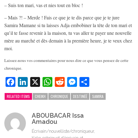
– Suis ton mari, vas et nies tout en bloc !
– Mais ?! – Merde ! Fais ce que je te dis parce que je te jure
Samira Mamane si tu laisses Adja embobiner la tête de ton mari et
qu’il te fasse revenir à la maison, tu vas aller te payer une nouvelle
mère au marché et dès demain à la première heure, je te veux chez
moi.
Laissez-nous vos commentaires pour nous dire ce que vous pensez de cette
chronique.
Facebook
LinkedIn
X
WhatsApp
Reddit
Messenger
Partager
RELATED ITEMS
CHEIKH
CHRONIQUE
DESTINÉÉ
SAMIRA
ABOUBACAR Issa
Amadou
Écrivain/nouvelliste/chroniqueur,
Koko sobriquet d’écrivain et