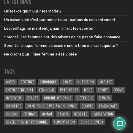
LATEST NEWS
Qu’est-ce qu’un Business Model?
Un baiser volé n’est pas romantique : parlons du consentement
Les redflags ne mentent jamais, il faut les écouter
Sororité : les femmes ont des raisons de ne pas se faire confiance
Sororité: chaque femme a besoin d’une « tribu »…mais laquelle ?
Ne disons plus : “une femme a été violée”
TAGS
NIGER
DESTINÉÉ
CHRONIQUE
SANTÉ
NUTRITION
MARIAGE
ENTREPRENEURIAT
FÉMINISME
PATRIARCAT
MODE
SPORT
FORME
INTERVIEW
BEAUTÉ
CUISINE AFRICAINE
DIÉTÉTIQUE
FEMMES
BIEN-ÊTRE
ON NE TOUCHE PAS À MON HOMME
COUPLE
TAMENOKALT
CUISINE
FITHNAT
MAMAN
SAMIRA
RECETTE
HYDRATATION
DÉVELOPPEMENT PERSONNEL
ALIMENTATION
SOINS CHEVEUX