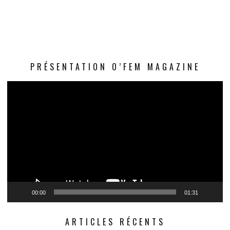
Le
PRÉSENTATION O’FEM MAGAZINE
vi
00:00
01:31
ARTICLES RÉCENTS