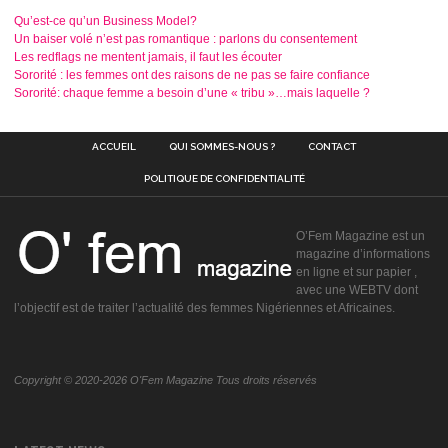
Qu’est-ce qu’un Business Model?
Un baiser volé n’est pas romantique : parlons du consentement
Les redflags ne mentent jamais, il faut les écouter
Sororité : les femmes ont des raisons de ne pas se faire confiance
Sororité: chaque femme a besoin d’une « tribu »…mais laquelle ?
ACCUEIL
QUI SOMMES-NOUS ?
CONTACT
POLITIQUE DE CONFIDENTIALITÉ
O’Fem Magazine est un
magazine d’informations
en ligne et sur papier ,
avec une WEBTV dont
l’objectif est de traiter l’actualité des femmes Nigériennes et Africaines.
Copyright © 2020-2026 O'Fem Magazine Tous droits réservés