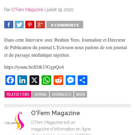
Par
O'Fem Magazine
|
juillet 19, 2020
0 COMMENTS
SHARE
TWEET
SHARE
SHARE
Dans cette Interview avec Ibrahim Yero, Journaliste et Directeur
de Publication du journal L’Eclosion nous parlons de son journal
et du paysage médiatique nigérien.
https://youtu.be/E0h33GgpQo4
Facebook
LinkedIn
X
WhatsApp
Reddit
Messenger
Partager
RELATED ITEMS
JOURNAL
JOURNALISTE
MEDIA
O'Fem Magazine
O’Fem Magazine est un
magazine d’information en ligne