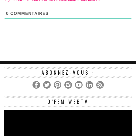
0
COMMENTAIRES
ABONNEZ-VOUS :
Le
O’FEM WEBTV
vi