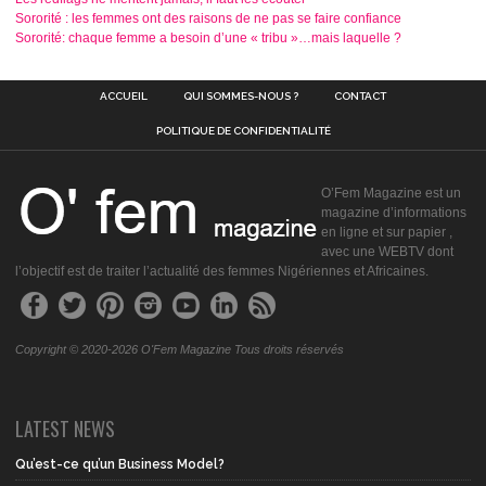
Sororité : les femmes ont des raisons de ne pas se faire confiance
Sororité: chaque femme a besoin d’une « tribu »…mais laquelle ?
ACCUEIL
QUI SOMMES-NOUS ?
CONTACT
POLITIQUE DE CONFIDENTIALITÉ
O’Fem Magazine est un
magazine d’informations
en ligne et sur papier ,
avec une WEBTV dont
l’objectif est de traiter l’actualité des femmes Nigériennes et Africaines.
Copyright © 2020-2026 O'Fem Magazine Tous droits réservés
LATEST NEWS
Qu’est-ce qu’un Business Model?