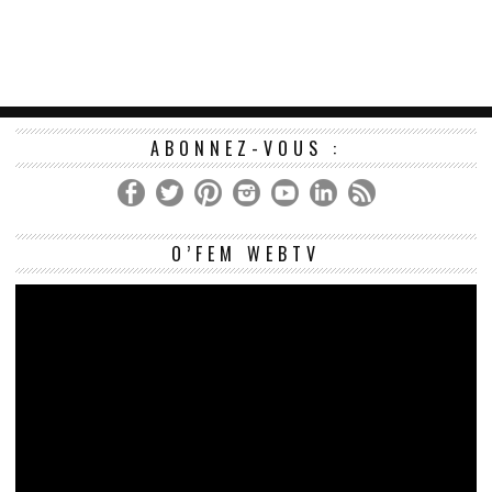
ABONNEZ-VOUS :
Le
O’FEM WEBTV
vi