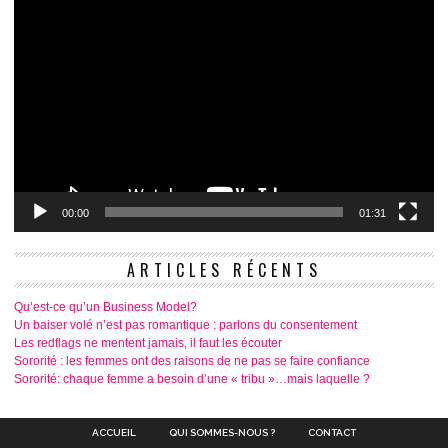
00:00
01:31
ARTICLES RÉCENTS
Qu’est-ce qu’un Business Model?
Un baiser volé n’est pas romantique : parlons du consentement
Les redflags ne mentent jamais, il faut les écouter
Sororité : les femmes ont des raisons de ne pas se faire confiance
Sororité: chaque femme a besoin d’une « tribu »…mais laquelle ?
ACCUEIL
QUI SOMMES-NOUS ?
CONTACT