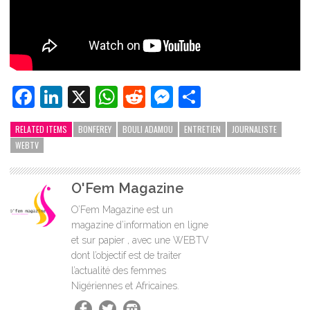
Facebook
LinkedIn
X
WhatsApp
Reddit
Messenger
Partager
RELATED ITEMS
BONFEREY
BOULI ADAMOU
ENTRETIEN
JOURNALISTE
WEBTV
O'Fem Magazine
O’Fem Magazine est un
magazine d’information en ligne
et sur papier , avec une WEBTV
dont l’objectif est de traiter
l’actualité des femmes
Nigériennes et Africaines.