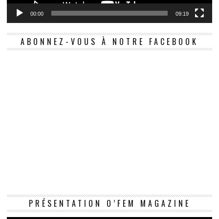
00:00
09:19
ABONNEZ-VOUS À NOTRE FACEBOOK
Le
PRÉSENTATION O’FEM MAGAZINE
vi