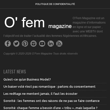
POLITIQUE DE CONFIDENTIALITÉ
O’Fem Magazine est un
magazine d’informations
en ligne et sur papier ,
avec une WEBTV dont
l’objectif est de traiter l’actualité des femmes Nigériennes et Africaines.
Copyright © 2020-2026 O'Fem Magazine Tous droits réservés
LATEST NEWS
Qu’est-ce qu’un Business Model?
Un baiser volé n’est pas romantique : parlons du consentement
Les redflags ne mentent jamais, il faut les écouter
Sororité : les femmes ont des raisons de ne pas se faire confiance
Sororité: chaque femme a besoin d’une « tribu »…mais laquelle ?