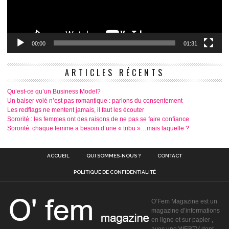
00:00
01:31
ARTICLES RÉCENTS
Qu’est-ce qu’un Business Model?
Un baiser volé n’est pas romantique : parlons du consentement
Les redflags ne mentent jamais, il faut les écouter
Sororité : les femmes ont des raisons de ne pas se faire confiance
Sororité: chaque femme a besoin d’une « tribu »…mais laquelle ?
ACCUEIL
QUI SOMMES-NOUS ?
CONTACT
POLITIQUE DE CONFIDENTIALITÉ
O’Fem Magazine est un
magazine d’informations
en ligne et sur papier ,