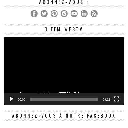
ABONNEZ-VOUS :
Le
O’FEM WEBTV
vi
00:00
09:19
ABONNEZ-VOUS À NOTRE FACEBOOK