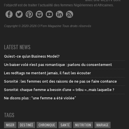
avec une WEBTV dont
l’objectif est de traiter l’actualité des femmes Nigériennes et Africaines.
Copyright © 2020-2026 O'Fem Magazine Tous droits réservés
LATEST NEWS
Qu’est-ce qu’un Business Model?
Un baiser volé n’est pas romantique : parlons du consentement
Les redflags ne mentent jamais, il faut les écouter
Sororité : les femmes ont des raisons de ne pas se faire confiance
Sororité: chaque femme a besoin d’une « tribu »…mais laquelle ?
Ne disons plus : “une femme a été violée”
TAGS
NIGER
DESTINÉÉ
CHRONIQUE
SANTÉ
NUTRITION
MARIAGE