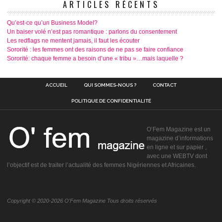
ARTICLES RÉCENTS
Qu’est-ce qu’un Business Model?
Un baiser volé n’est pas romantique : parlons du consentement
Les redflags ne mentent jamais, il faut les écouter
Sororité : les femmes ont des raisons de ne pas se faire confiance
Sororité: chaque femme a besoin d’une « tribu »…mais laquelle ?
ACCUEIL
QUI SOMMES-NOUS ?
CONTACT
POLITIQUE DE CONFIDENTIALITÉ
O’Fem Magazine est un
magazine d’informations
en ligne et sur papier ,
avec une WEBTV dont
l’objectif est de traiter l’actualité des femmes Nigériennes et Africaines.
Copyright © 2020-2026 O'Fem Magazine Tous droits réservés