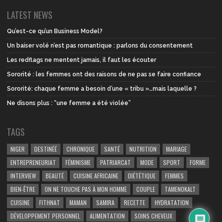
LATEST NEWS
Qu’est-ce qu’un Business Model?
Un baiser volé n’est pas romantique : parlons du consentement
Les redflags ne mentent jamais, il faut les écouter
Sororité : les femmes ont des raisons de ne pas se faire confiance
Sororité: chaque femme a besoin d’une « tribu »…mais laquelle ?
Ne disons plus : “une femme a été violée”
TAGS
NIGER
DESTINÉÉ
CHRONIQUE
SANTÉ
NUTRITION
MARIAGE
ENTREPRENEURIAT
FÉMINISME
PATRIARCAT
MODE
SPORT
FORME
INTERVIEW
BEAUTÉ
CUISINE AFRICAINE
DIÉTÉTIQUE
FEMMES
BIEN-ÊTRE
ON NE TOUCHE PAS À MON HOMME
COUPLE
TAMENOKALT
CUISINE
FITHNAT
MAMAN
SAMIRA
RECETTE
HYDRATATION
DÉVELOPPEMENT PERSONNEL
ALIMENTATION
SOINS CHEVEUX