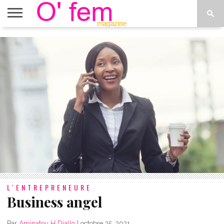
ACCUEIL
ACTU
O’FEM
DÉCONSTRUIRE
WEB
PLUS
ÉTOILES
TV
DE
MENUS
L'ENTREPRENEURE
Business angel
Par
Aminatou H Diallo
|
octobre 25, 2021