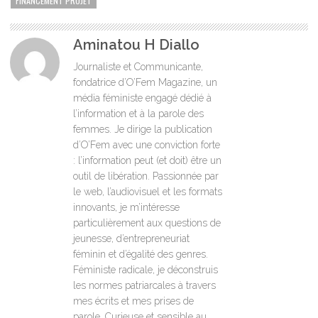
FINANCEMENT PROJET
Aminatou H Diallo
Journaliste et Communicante,
fondatrice d’O’Fem Magazine, un
média féministe engagé dédié à
l’information et à la parole des
femmes. Je dirige la publication
d’O’Fem avec une conviction forte
: l’information peut (et doit) être un
outil de libération. Passionnée par
le web, l’audiovisuel et les formats
innovants, je m’intéresse
particulièrement aux questions de
jeunesse, d’entrepreneuriat
féminin et d’égalité des genres.
Féministe radicale, je déconstruis
les normes patriarcales à travers
mes écrits et mes prises de
parole. Curieuse et sensible au