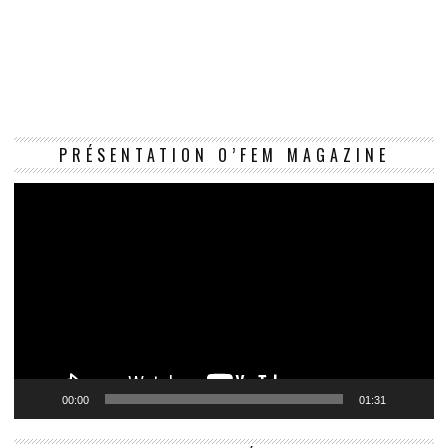
Le
PRÉSENTATION O’FEM MAGAZINE
vi
00:00
01:31