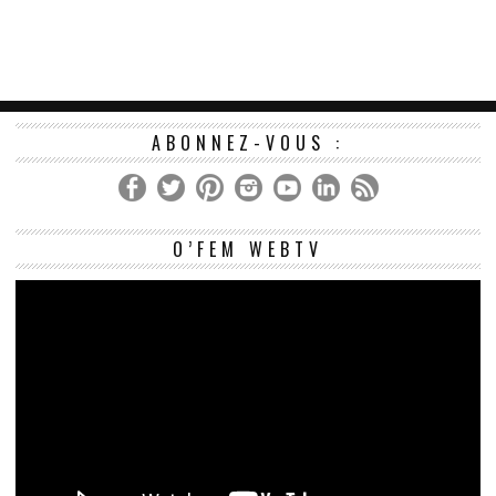
ABONNEZ-VOUS :
Le
O’FEM WEBTV
vi