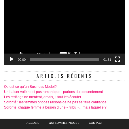
00:00
01:31
ARTICLES RÉCENTS
Qu’est-ce qu’un Business Model?
Un baiser volé n’est pas romantique : parlons du consentement
Les redflags ne mentent jamais, il faut les écouter
Sororité : les femmes ont des raisons de ne pas se faire confiance
Sororité: chaque femme a besoin d’une « tribu »…mais laquelle ?
ACCUEIL
QUI SOMMES-NOUS ?
CONTACT