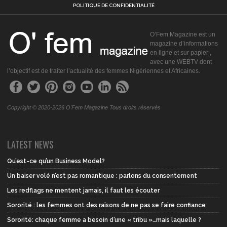
POLITIQUE DE CONFIDENTIALITÉ
O’Fem Magazine est un
magazine d’informations
en ligne et sur papier ,
avec une WEBTV dont
l’objectif est de traiter l’actualité des femmes Nigériennes et Africaines.
Copyright © 2020-2026 O'Fem Magazine Tous droits réservés
LATEST NEWS
Qu’est-ce qu’un Business Model?
Un baiser volé n’est pas romantique : parlons du consentement
Les redflags ne mentent jamais, il faut les écouter
Sororité : les femmes ont des raisons de ne pas se faire confiance
Sororité: chaque femme a besoin d’une « tribu »…mais laquelle ?