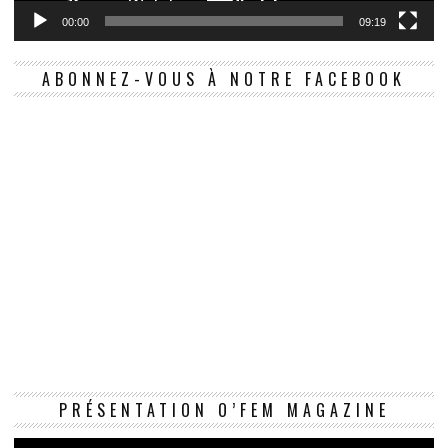
00:00
09:19
ABONNEZ-VOUS À NOTRE FACEBOOK
Le
PRÉSENTATION O’FEM MAGAZINE
vi