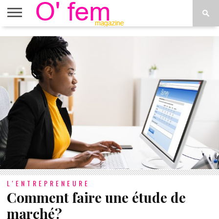
ACCUEIL
ACTU
O’FEM
DÉCONSTRUIRE
WEB
PLUS
ÉTOILES
TV
DE
MENUS
L'ENTREPRENEURE
Comment faire une étude de
marché?