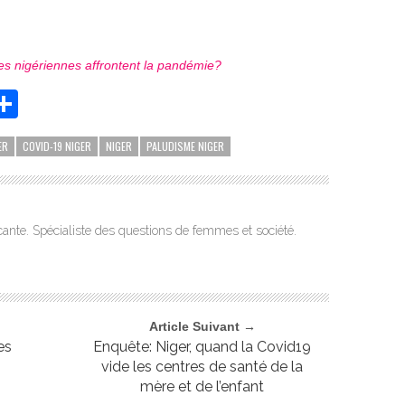
 nigériennes affrontent la pandémie?
App
it
essenger
Partager
ER
COVID-19 NIGER
NIGER
PALUDISME NIGER
ante. Spécialiste des questions de femmes et société.
Article Suivant →
es
Enquête: Niger, quand la Covid19
vide les centres de santé de la
mère et de l’enfant