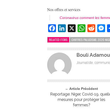
Nos offres et services
Coronavirus comment les femmes
Facebook
LinkedIn
X
Whats
Redd
M
RELATED ITEMS
CHIFFRES PALUDISME 2020 NIG
Bouli Adamou
Journaliste, communic
← Article Précédent
Reportage: Niger, Covid-19, quell
mesures pour protéger les
femmes?