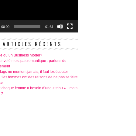
00:00
01:31
ARTICLES RÉCENTS
ce qu’un Business Model?
r volé n’est pas romantique : parlons du
tement
lags ne mentent jamais, il faut les écouter
 : les femmes ont des raisons de ne pas se faire
ce
é: chaque femme a besoin d’une « tribu »…mais
 ?