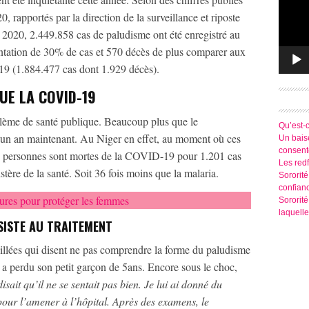
, rapportés par la direction de la surveillance et riposte
e 2020, 2.449.858 cas de paludisme ont été enregistré au
ntation de 30% de cas et 570 décès de plus comparer aux
019 (1.884.477 cas dont 1.929 décès).
UE LA COVID-19
blème de santé publique. Beaucoup plus que le
Qu’est-
 un an maintenant. Au Niger en effet, au moment où ces
Un baise
consen
 69 personnes sont mortes de la COVID-19 pour 1.201 cas
Les redf
re de la santé. Soit 36 fois moins que la malaria.
Sororité
confian
ures pour protéger les femmes
Sororit
laquelle
SISTE AU TRAITEMENT
illées qui disent ne pas comprendre la forme du paludisme
 a perdu son petit garçon de 5ans. Encore sous le choc,
disait qu’il ne se sentait pas bien. Je lui ai donné du
our l’amener à l’hôpital. Après des examens, le