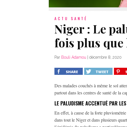
ACTU SANTÉ
Niger : Le pa
fois plus que
Par
Bouli Adamou
|
décembre 8, 2020
SHARE
TWEET
Des malades couchés à même le sol attend
partout dans les centres de santé de la c
LE PALUDISME ACCENTUÉ PAR LES
En effet, à cause de la forte pluviométri
dans tout le Niger et dans plusieurs qua
l’épidémie du paludisme a particulièremen