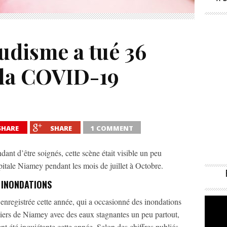
ludisme a tué 36
 la COVID-19
SHARE
SHARE
1 COMMENT
ant d’être soignés, cette scène était visible un peu
apitale Niamey pendant les mois de juillet à Octobre.
 INONDATIONS
e enregistrée cette année, qui a occasionné des inondations
rtiers de Niamey avec des eaux stagnantes un peu partout,
t été inquiétante cette année. Selon des chiffres publiés