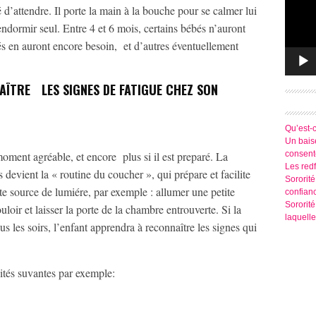
é d’attendre. Il porte la main à la bouche pour se calmer lui
’endormir seul. Entre 4 et 6 mois, certains bébés n’auront
bés en auront encore besoin, et d’autres éventuellement
ÎTRE LES SIGNES DE FATIGUE CHEZ SON
Qu’est-
Un baise
consen
oment agréable, et encore plus si il est preparé. La
Les redf
 devient la « routine du coucher », qui prépare et facilite
Sororité
te source de lumiére, par exemple : allumer une petite
confian
Sororit
ouloir et laisser la porte de la chambre entrouverte. Si la
laquelle
us les soirs, l’enfant apprendra à reconnaître les signes qui
ités suvantes par exemple: