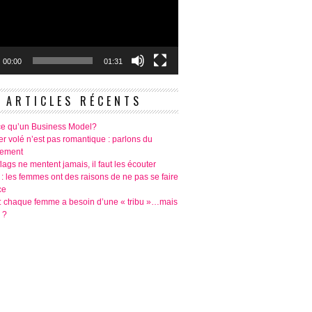
00:00
01:31
ARTICLES RÉCENTS
ce qu’un Business Model?
r volé n’est pas romantique : parlons du
tement
lags ne mentent jamais, il faut les écouter
 : les femmes ont des raisons de ne pas se faire
ce
é: chaque femme a besoin d’une « tribu »…mais
 ?