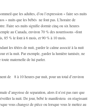
mmeil que les adultes, d’ou l’expression « faire ses nuits
nos » nuits que les bébés ne font pas. L’horaire de
e. Faire ses nuits signifie dormir cinq ou six heures
r exemple au Canada, environ 70 % des nourrissons «font
is, 85 % le font à 6 mois, et 90 % à 10 mois.
ndant les têtées de nuit, garder le calme associé à la nuit
jour et la nuit. Par exemple, garder la lumière tamisée, ne
e toute maternelle de lui parler.
ment de 8 à 10 heures par nuit, pour un total d’environ
male d’angoisse de separation, alors il n’est pas rare que
veiller la nuit. De jour, bébé le manifestera en réagissant
lorsque vous changez de pièce ou lorsque vous le mettez au