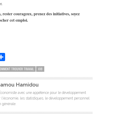
r.
rester courageux, prenez des initiatives, soyez
ocher cet emploi.
App
it
essenger
Partager
OMMENT TROUVER TRAVAIL
JOB
damou Hamidou
n-Économiste avec une appétence pour le développement
ur l'économie, les statistiques, le développement personnel
n générale.