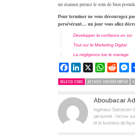
un examen prenez le soin de bien postule
Pour terminer ne vous découragez pas, 
persévérant… un jour vous allez décr
Développer la confiance en soi
Tout sur le Marketing Digital
La négligence tue le mariage
Facebook
LinkedIn
X
Whats
Redd
M
RELATED ITEMS
ASTUCES TROUVER EMPLOI
C
Aboubacar A
Ingénieur Statisticie
personnel. J'écrirai s
et le business de faço