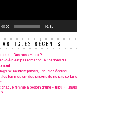
00:00
01:31
ARTICLES RÉCENTS
ce qu’un Business Model?
r volé n’est pas romantique : parlons du
tement
lags ne mentent jamais, il faut les écouter
 : les femmes ont des raisons de ne pas se faire
ce
é: chaque femme a besoin d’une « tribu »…mais
 ?