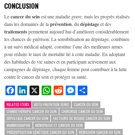
CONCLUSION
cancer du sein
Le
est une maladie grave, mais les progrès réalisés
prévention
dépistage
dans les domaines de la
, du
et des
traitements
permettent aujourd’hui d’améliorer considérablement
les chances de guérison. La sensibilisation au dépistage, combinée
à un suivi médical adapté, constitue l’une des meilleures armes
pour réduire le taux de mortalité lié à cette maladie. En adoptant
des habitudes de vie saines et en participant activement aux
campagnes de dépistage, chaque femme peut contribuer à la lutte
contre le cancer du sein et protéger sa santé.
Facebook
LinkedIn
X
WhatsApp
Reddit
Messenger
Partager
RELATED ITEMS
AUTO-PALPATION SEINS
CANCER DU SEIN
CHIMIOTHÉRAPIE CANCER DU SEIN
CHIRURGIE CANCER DU SEIN
DÉPISTAGE CANCER DU SEIN
FACTEURS DE RISQUE CANCER DU SEIN
MAMMOGRAPHIE
MÉNOPAUSE ET CANCER DU SEIN
PRÉDISPOSITION GÉNÉTIQUE CANCER DU SEIN
RÉMISSION CANCER DU SEIN