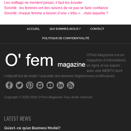
Les redflags ne mentent jamais, il faut les écouter
Sororité : les femmes ont des raisons de ne pas se faire confiance
Sororité: chaque femme a besoin d’une « tribu »…mais laquelle ?
ACCUEIL
QUI SOMMES-NOUS ?
CONTACT
POLITIQUE DE CONFIDENTIALITÉ
O’Fem Magazine est un
magazine d’informations
en ligne et sur papier ,
avec une WEBTV dont
l’objectif est de traiter l’actualité des femmes Nigériennes et Africaines.
Copyright © 2020-2026 O'Fem Magazine Tous droits réservés
LATEST NEWS
Qu’est-ce qu’un Business Model?