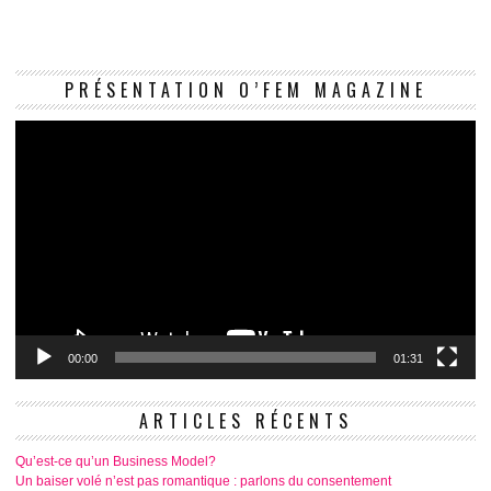
Le
PRÉSENTATION O’FEM MAGAZINE
vi
00:00
01:31
ARTICLES RÉCENTS
Qu’est-ce qu’un Business Model?
Un baiser volé n’est pas romantique : parlons du consentement