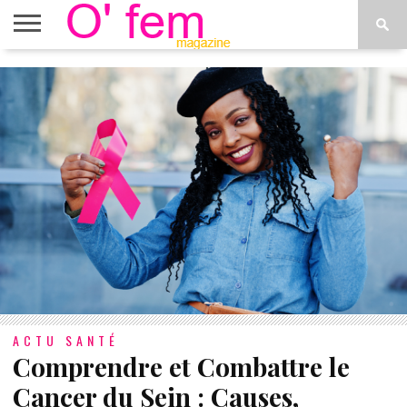
ACCUEIL
ACTU
O’FEM
DÉCONSTRUIRE
WEB
PLUS
ÉTOILES
TV
DE
MENUS
ACTU SANTÉ
Comprendre et Combattre le
Cancer du Sein : Causes,