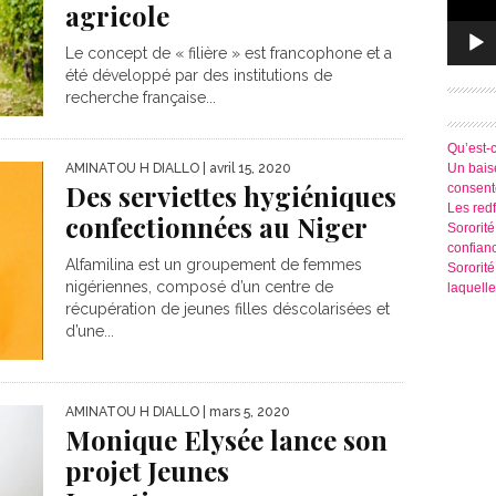
agricole
Le concept de « filière » est francophone et a
été développé par des institutions de
recherche française...
Qu’est-
Un baise
AMINATOU H DIALLO
| avril 15, 2020
Des serviettes hygiéniques
consen
Les redf
confectionnées au Niger
Sororité
confian
Alfamilina est un groupement de femmes
Sororit
nigériennes, composé d’un centre de
laquelle
récupération de jeunes filles déscolarisées et
d’une...
AMINATOU H DIALLO
| mars 5, 2020
Monique Elysée lance son
projet Jeunes