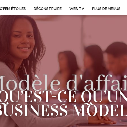
O’FEM ÉTOILES
DÉCONSTRUIRE
WEB TV
PLUS DE MENUS
QU’EST-CE QU’U
BUSINESS MODEL
LE BUSINESS MODEL (OU MODÈLE D’AFFAIRES / MODÈL