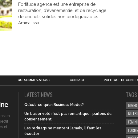
Fortitude agence est une entreprise de
restauration, d’événementiel et de recyclage
de déchets solides non biodégradables.
Amina Issa...
QUI SOMMES-NOUS ?
CONTACT
POLITIQUE DE CONFID
LATEST NEWS
TAGS
Qu’est-ce qu’un Business Model?
NIGER
NUTRI
Un baiser volé n’est pas romantique : parlons du
ons en
consentement
ectif
FÉMIN
es et
Les redflags ne mentent jamais, il faut les
FORME
écouter