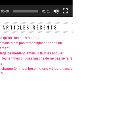
00:00
01:31
ARTICLES RÉCENTS
ce qu’un Business Model?
r volé n’est pas romantique : parlons du
tement
lags ne mentent jamais, il faut les écouter
 : les femmes ont des raisons de ne pas se faire
ce
é: chaque femme a besoin d’une « tribu »…mais
 ?