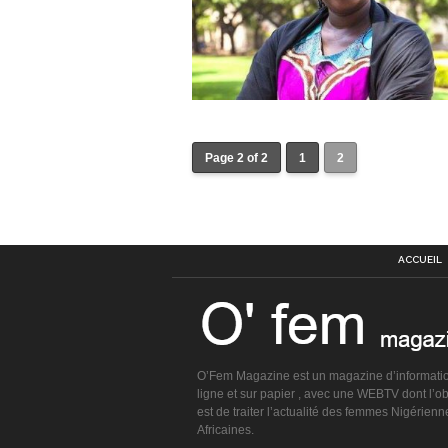
Page 2 of 2
1
2
ACCUEIL
O’Fem Magazine est un magazine d’informati
ligne et sur papier , avec une WEBTV dont l’obj
est de traiter l’actualité des femmes Nigérienn
Africaines.