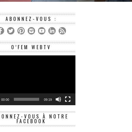
. IL
DE DONNER LIBREMENT SON ACC
ACTE OU UNE SITUATION, E
ABONNEZ-VOUS :
Lecteur
O’FEM WEBTV
vidéo
00:00
09:19
BONNEZ-VOUS À NOTRE
FACEBOOK