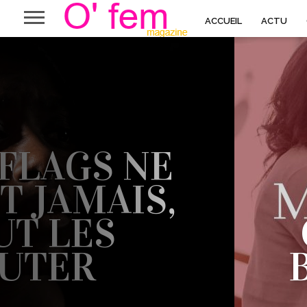
ACCUEIL
ACTU
FLAGS NE
 JAMAIS,
UT LES
UTER
’A OUVERT LES YEUX SUR PAS MAL