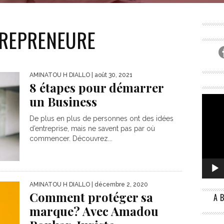
NOMIQUE) EST UN ÉLÉMENT CENTRAL DU BUSINESS PLAN
EXPLIQUE COMMENT UNE ENTREPRISE CRÉE DE LA...
TREPRENEURE
AMINATOU H DIALLO
| août 30, 2021
8 étapes pour démarrer
un Business
De plus en plus de personnes ont des idées
d’entreprise, mais ne savent pas par où
commencer. Découvrez...
AMINATOU H DIALLO
| décembre 2, 2020
Comment protéger sa
A
marque? Avec Amadou