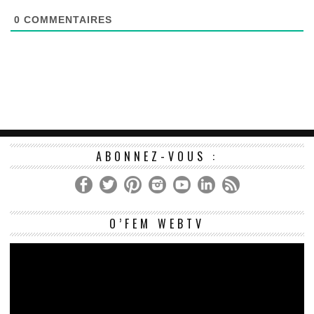
0
COMMENTAIRES
ABONNEZ-VOUS :
Le
O’FEM WEBTV
vi