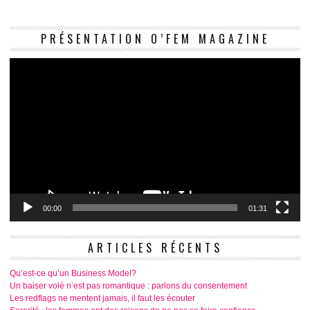
Le
PRÉSENTATION O’FEM MAGAZINE
vi
00:00
01:31
ARTICLES RÉCENTS
Qu’est-ce qu’un Business Model?
Un baiser volé n’est pas romantique : parlons du consentement
Les redflags ne mentent jamais, il faut les écouter