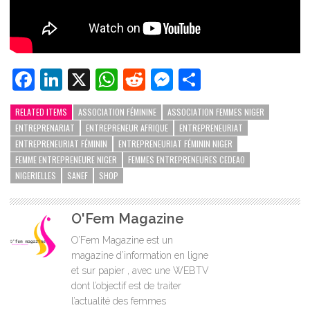
Facebook
LinkedIn
X
WhatsApp
Reddit
Messenger
Partager
RELATED ITEMS
ASSOCIATION FÉMININE
ASSOCIATION FEMMES NIGER
ENTREPRENARIAT
ENTREPRENEUR AFRIQUE
ENTREPRENEURIAT
ENTREPRENEURIAT FÉMININ
ENTREPRENEURIAT FÉMININ NIGER
FEMME ENTREPRENEURE NIGER
FEMMES ENTREPRENEURES CEDEAO
NIGERIELLES
SANEF
SHOP
O'Fem Magazine
O’Fem Magazine est un
magazine d’information en ligne
et sur papier , avec une WEBTV
dont l’objectif est de traiter
l’actualité des femmes