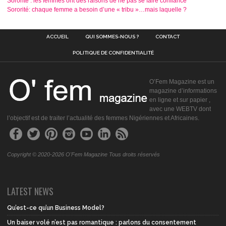
Sororité : les femmes ont des raisons de ne pas se faire confiance
Sororité: chaque femme a besoin d’une « tribu »…mais laquelle ?
ACCUEIL
QUI SOMMES-NOUS ?
CONTACT
POLITIQUE DE CONFIDENTIALITÉ
O’Fem Magazine est un
magazine d’informations
en ligne et sur papier ,
avec une WEBTV dont
l’objectif est de traiter l’actualité des femmes Nigériennes et Africaines.
Copyright © 2020-2026 O'Fem Magazine Tous droits réservés
LATEST NEWS
Qu’est-ce qu’un Business Model?
Un baiser volé n’est pas romantique : parlons du consentement