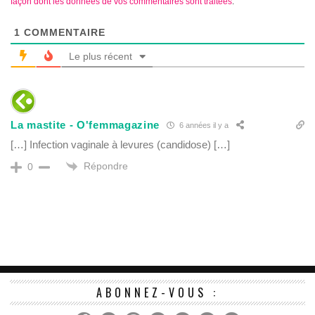
façon dont les données de vos commentaires sont traitées
.
1
COMMENTAIRE
Le plus récent
La mastite - O'femmagazine
6 années il y a
[…] Infection vaginale à levures (candidose) […]
Répondre
0
ABONNEZ-VOUS :