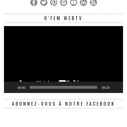
Le
O’FEM WEBTV
vi
00:00
09:19
ABONNEZ-VOUS À NOTRE FACEBOOK