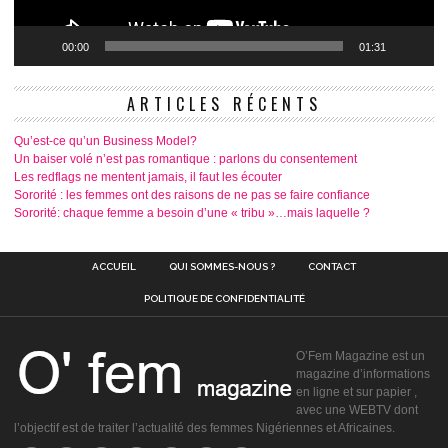
00:00
01:31
ARTICLES RÉCENTS
Qu’est-ce qu’un Business Model?
Un baiser volé n’est pas romantique : parlons du consentement
Les redflags ne mentent jamais, il faut les écouter
Sororité : les femmes ont des raisons de ne pas se faire confiance
Sororité: chaque femme a besoin d’une « tribu »…mais laquelle ?
ACCUEIL
QUI SOMMES-NOUS ?
CONTACT
POLITIQUE DE CONFIDENTIALITÉ
O’Fem Magazine est un
magazine d’informations
en ligne et sur papier ,
avec une WEBTV dont
l’objectif est de traiter l’actualité des femmes Nigériennes et Africaines.