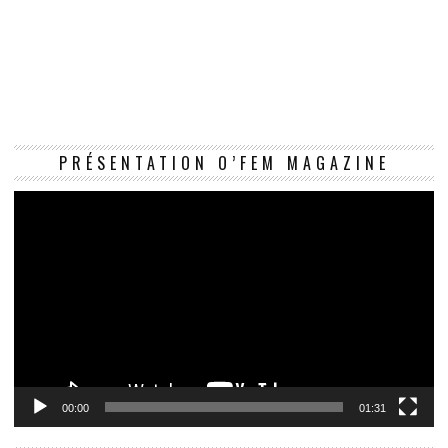
Le
PRÉSENTATION O’FEM MAGAZINE
vi
00:00
01:31