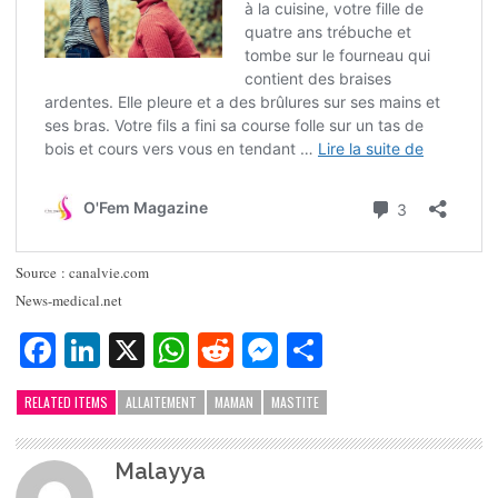
Source : canalvie.com
News-medical.net
Facebook
LinkedIn
X
WhatsApp
Reddit
Messenger
Partager
RELATED ITEMS
ALLAITEMENT
MAMAN
MASTITE
Malayya