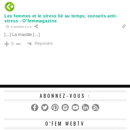
Les femmes et le stress lié au temps, conseils anti-
stress - O'femmagazine
6 années il y a
[…] La mastite […]
Répondre
0
ABONNEZ-VOUS :
Le
O’FEM WEBTV
vi