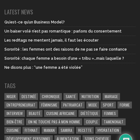
LATEST NEWS
Qu’est-ce qu’un Business Model?
Un baiser volé n’est pas romantique : parlons du consentement
Les redflags ne mentent jamais, il faut les écouter
Sororité : les femmes ont des raisons de ne pas se faire confiance
Sororité: chaque femme a besoin d’une « tribu »…mais laquelle ?
Ne disons plus : “une femme a été violée”
TAGS
NIGER
DESTINÉÉ
CHRONIQUE
SANTÉ
NUTRITION
MARIAGE
ENTREPRENEURIAT
FÉMINISME
PATRIARCAT
MODE
SPORT
FORME
INTERVIEW
BEAUTÉ
CUISINE AFRICAINE
DIÉTÉTIQUE
FEMMES
BIEN-ÊTRE
ON NE TOUCHE PAS À MON HOMME
COUPLE
TAMENOKALT
CUISINE
FITHNAT
MAMAN
SAMIRA
RECETTE
HYDRATATION
DÉVELOPPEMENT PERSONNEL
ALIMENTATION
SOINS CHEVEUX