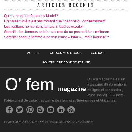
ARTICLES RÉCENTS
Qu’est-ce qu’un Business Model?
Un baiser volé n’est pas romantique : parlons du consentement
Les redflags ne mentent jamais, il faut les écouter
Sororité : les femmes ont des raisons de ne pas se faire confiance
Sororité: chaque femme a besoin d’une « tribu »…mais laquelle ?
ACCUEIL
QUI SOMMES-NOUS ?
CONTACT
POLITIQUE DE CONFIDENTIALITÉ
O’Fem Magazine est un
magazine d’informations
en ligne et sur papier ,
avec une WEBTV dont
l’objectif est de traiter l’actualité des femmes Nigériennes et Africaines.
Copyright © 2020-2026 O'Fem Magazine Tous droits réservés