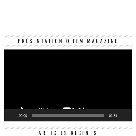
Le
PRÉSENTATION O’FEM MAGAZINE
vi
00:00
01:31
ARTICLES RÉCENTS