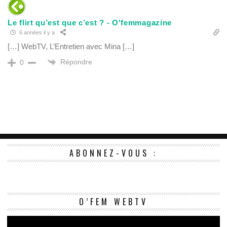
Le flirt qu’est que c’est ? - O'femmagazine
6 années il y a
[…] WebTV, L’Entretien avec Mina […]
Répondre
0
ABONNEZ-VOUS :
Le
O’FEM WEBTV
vi