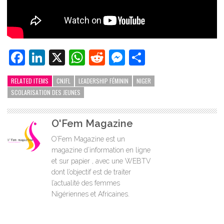
Facebook
LinkedIn
X
WhatsApp
Reddit
Messenger
Partager
RELATED ITEMS
CNJFL
LEADERSHIP FÉMININ
NIGER
SCOLARISATION DES JEUNES
O'Fem Magazine
O’Fem Magazine est un
magazine d’information en ligne
et sur papier , avec une WEBTV
dont l’objectif est de traiter
l’actualité des femmes
Nigériennes et Africaines.