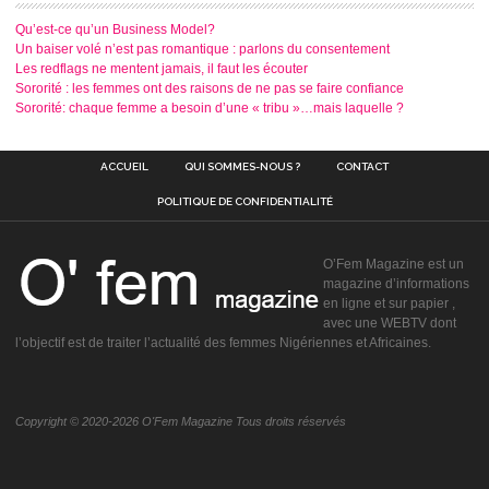
Qu’est-ce qu’un Business Model?
Un baiser volé n’est pas romantique : parlons du consentement
Les redflags ne mentent jamais, il faut les écouter
Sororité : les femmes ont des raisons de ne pas se faire confiance
Sororité: chaque femme a besoin d’une « tribu »…mais laquelle ?
ACCUEIL
QUI SOMMES-NOUS ?
CONTACT
POLITIQUE DE CONFIDENTIALITÉ
O’Fem Magazine est un
magazine d’informations
en ligne et sur papier ,
avec une WEBTV dont
l’objectif est de traiter l’actualité des femmes Nigériennes et Africaines.
Copyright © 2020-2026 O'Fem Magazine Tous droits réservés