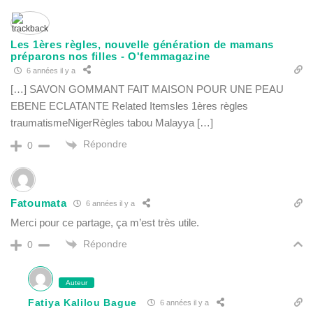
Les 1ères règles, nouvelle génération de mamans
préparons nos filles - O'femmagazine
6 années il y a
[…] SAVON GOMMANT FAIT MAISON POUR UNE PEAU
EBENE ECLATANTE Related Itemsles 1ères règles
traumatismeNigerRègles tabou Malayya […]
Répondre
0
Fatoumata
6 années il y a
Merci pour ce partage, ça m’est très utile.
Répondre
0
Auteur
Fatiya Kalilou Bague
6 années il y a