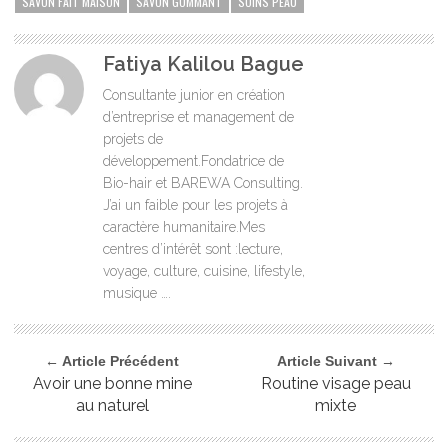
SAVON FAIT MAISON
SAVON GOMMANT
SOINS PEAU
Fatiya Kalilou Bague
Consultante junior en création
d’entreprise et management de
projets de
développement.Fondatrice de
Bio-hair et BAREWA Consulting.
J’ai un faible pour les projets à
caractère humanitaire.Mes
centres d’intérêt sont :lecture,
voyage, culture, cuisine, lifestyle,
musique ….
← Article Précédent
Article Suivant →
Avoir une bonne mine
Routine visage peau
au naturel
mixte