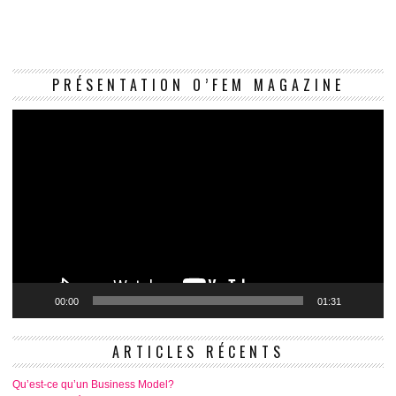
Le
PRÉSENTATION O’FEM MAGAZINE
vi
00:00
01:31
ARTICLES RÉCENTS
Qu’est-ce qu’un Business Model?