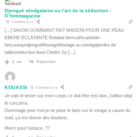
Djongué sénégalaise ou l'art de la séduction -
O'femmagazine
6 années il y a
[…] SAVON GOMMANT FAIT MAISON POUR UNE PEAU
EBENE ECLATANTE Related Itemsafricainebin-
bincuurayedjonguéMariageMariage au sénégalperles de
taillesséduction Awa Cheikh Sy […]
Répondre
0
KOUASSI
6 années il y a
Je vais le tester sur mon corps ce doit être très bon, j’utilise déjà
le curcuma.
Dommage pour moi je ne peux le faire sur le visage à cause du
miel, ça me donne des boutons.
Merci pour l’astuce. ??