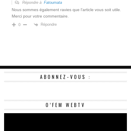
Répondre à
Fatoumata
Nous sommes également ravies que l’article vous soit utile.
Merci pour votre commentaire.
Répondre
0
ABONNEZ-VOUS :
Le
O’FEM WEBTV
vi