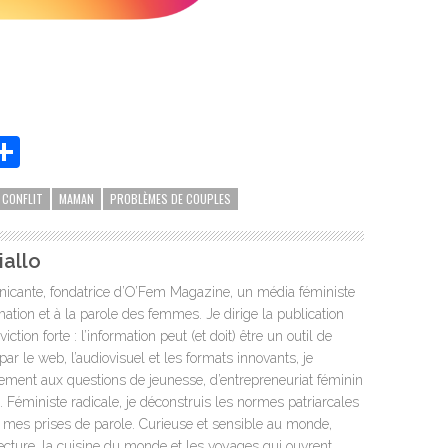
App
it
essenger
Partager
 CONFLIT
MAMAN
PROBLÈMES DE COUPLES
allo
icante, fondatrice d’O’Fem Magazine, un média féministe
mation et à la parole des femmes. Je dirige la publication
tion forte : l’information peut (et doit) être un outil de
par le web, l’audiovisuel et les formats innovants, je
rement aux questions de jeunesse, d’entrepreneuriat féminin
s. Féministe radicale, je déconstruis les normes patriarcales
t mes prises de parole. Curieuse et sensible au monde,
lecture, la cuisine du monde et les voyages qui ouvrent