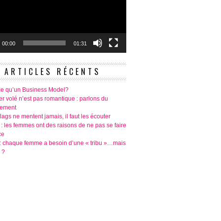
00:00
01:31
ARTICLES RÉCENTS
ce qu’un Business Model?
r volé n’est pas romantique : parlons du
tement
lags ne mentent jamais, il faut les écouter
 : les femmes ont des raisons de ne pas se faire
ce
é: chaque femme a besoin d’une « tribu »…mais
 ?