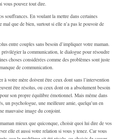
ui vous pouvez tout dire.
s souffrances. En voulant la mettre dans certaines
 mal que de bien, surtout si elle n’a pas le pouvoir de
lus entre couples sans besoin d’impliquer votre maman.
, privilégier la communication, le dialogue pour résoudre
rtaines choses considérées comme des problèmes sont juste
r manque de communication.
er à votre mère doivent être ceux dont sans l’intervention
euvent être résolus, ou ceux dont on a absolument besoin
 pour son propre équilibre émotionnel. Mais même dans
lités, un psychologue, une meilleure amie, quelqu’un en
une mauvaise image du conjoint.
e maman mieux que quiconque, choisir quoi lui dire de vos
ver elle et aussi votre relation si vous y tenez. Car vous
rès que le problème ait été résolu, ou choisir de sauver