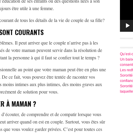
 l’éducation de ses enfants ou des questions liées à son
ujours être utile à une femme.
urant de tous les détails de la vie de couple de sa fille?
 SONT COURANTS
lèmes. Il peut arriver que le couple n’arrive pas à les
sés de votre maman peuvent servir dans la résolution de
Qu’est-
nt la personne à qui il faut se confier tout le temps ?
Un baise
consen
 fusionnelle au point que votre maman peut être en plus une
Les redf
Sororité
 De ce fait, vous pouvez être tentée de raconter vos
confian
 moins intimes aux plus intimes, des moins graves aux
Sororit
forcément de solution pour vous.
laquelle
R À MAMAN ?
e d’écouter, de comprendre et de compatir lorsque vous
peut arriver quand on est en couple. Surtout, vous êtes sûr
ns que vous voulez garder privées. C’est pour toutes ces