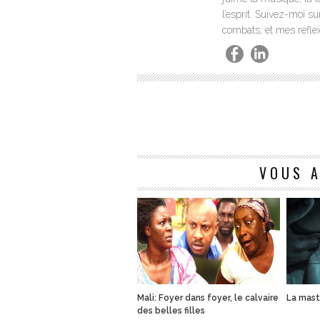
l’esprit. Suivez-moi s
combats, et mes réflexi
VOUS A
Mali: Foyer dans foyer, le calvaire
La mast
des belles filles