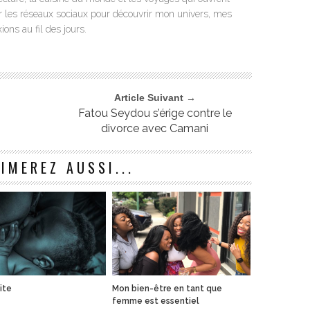
ur les réseaux sociaux pour découvrir mon univers, mes
ons au fil des jours.
Article Suivant →
Fatou Seydou s’érige contre le
divorce avec Camani
IMEREZ AUSSI...
ite
Mon bien-être en tant que
femme est essentiel