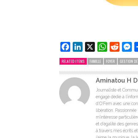
Facebook
LinkedIn
X
Whats
Redd
M
RELATED ITEMS
FAMILLE
FOYER
GESTION DE
Aminatou H Di
Journaliste et Commun
engagé dédié à l’infor
d’O’Fem avec une convic
libération. Passionnée 
m’intéresse particuliè
et d’égalité des genre
à travers mes écrits e
j’aime la musique, la 