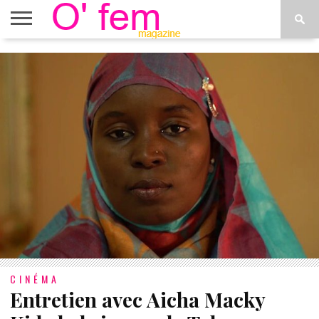
ACCUEIL
ACTU
O’FEM
DÉCONSTRUIRE
WEB
PLUS
ÉTOILES
TV
DE
MENUS
CINÉMA
Entretien avec Aicha Macky