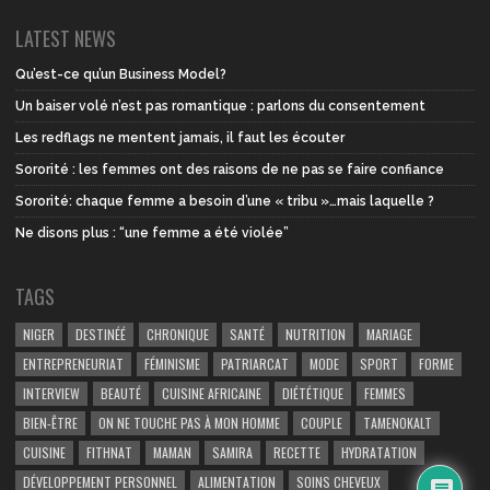
LATEST NEWS
Qu’est-ce qu’un Business Model?
Un baiser volé n’est pas romantique : parlons du consentement
Les redflags ne mentent jamais, il faut les écouter
Sororité : les femmes ont des raisons de ne pas se faire confiance
Sororité: chaque femme a besoin d’une « tribu »…mais laquelle ?
Ne disons plus : “une femme a été violée”
TAGS
NIGER
DESTINÉÉ
CHRONIQUE
SANTÉ
NUTRITION
MARIAGE
ENTREPRENEURIAT
FÉMINISME
PATRIARCAT
MODE
SPORT
FORME
INTERVIEW
BEAUTÉ
CUISINE AFRICAINE
DIÉTÉTIQUE
FEMMES
BIEN-ÊTRE
ON NE TOUCHE PAS À MON HOMME
COUPLE
TAMENOKALT
CUISINE
FITHNAT
MAMAN
SAMIRA
RECETTE
HYDRATATION
DÉVELOPPEMENT PERSONNEL
ALIMENTATION
SOINS CHEVEUX