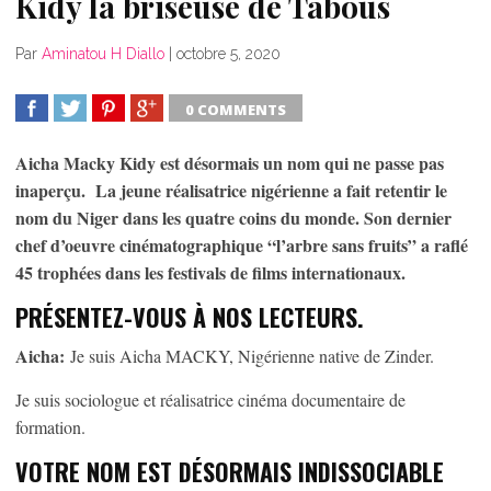
Kidy la briseuse de Tabous
Par
Aminatou H Diallo
|
octobre 5, 2020
0 COMMENTS
SHARE
TWEET
SHARE
SHARE
Aicha Macky Kidy est désormais un nom qui ne passe pas
inaperçu. La jeune réalisatrice nigérienne a fait retentir le
nom du Niger dans les quatre coins du monde. Son dernier
chef d’oeuvre cinématographique “l’arbre sans fruits” a raflé
45 trophées dans les festivals de films internationaux.
PRÉSENTEZ-VOUS À NOS LECTEURS.
Aicha:
Je suis Aicha MACKY, Nigérienne native de Zinder.
Je suis sociologue et réalisatrice cinéma documentaire de
formation.
VOTRE NOM EST DÉSORMAIS INDISSOCIABLE