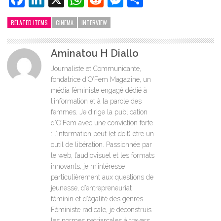
RELATED ITEMS
CINEMA
INTERVIEW
Aminatou H Diallo
Journaliste et Communicante,
fondatrice d’O’Fem Magazine, un
média féministe engagé dédié à
l’information et à la parole des
femmes. Je dirige la publication
d’O’Fem avec une conviction forte
: l’information peut (et doit) être un
outil de libération. Passionnée par
le web, l’audiovisuel et les formats
innovants, je m’intéresse
particulièrement aux questions de
jeunesse, d’entrepreneuriat
féminin et d’égalité des genres.
Féministe radicale, je déconstruis
les normes patriarcales à travers