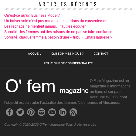
ARTICLES RÉCENTS
Qu’est-ce qu’un Business Model?
Un baiser volé n’est pas romantique : parlons du consentement
Les redflags ne mentent jamais, il faut les écouter
Sororité : les femmes ont des raisons de ne pas se faire confiance
Sororité: chaque femme a besoin d’une « tribu »…mais laquelle ?
ACCUEIL
QUI SOMMES-NOUS ?
CONTACT
POLITIQUE DE CONFIDENTIALITÉ
O’Fem Magazine est un
magazine d’informations
en ligne et sur papier ,
avec une WEBTV dont
l’objectif est de traiter l’actualité des femmes Nigériennes et Africaines.
Copyright © 2020-2026 O'Fem Magazine Tous droits réservés