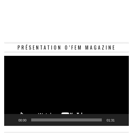
Le
PRÉSENTATION O’FEM MAGAZINE
vi
00:00
01:31