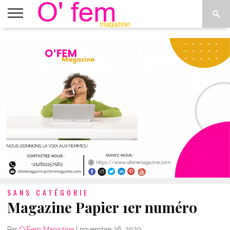
ACCUEIL
ACTU
O’FEM
DÉCONSTRUIRE
WEB
PLUS
ÉTOILES
TV
DE
MENUS
SANS CATÉGORIE
Magazine Papier 1er numéro
Par
O'Fem Magazine
|
novembre 26, 2020