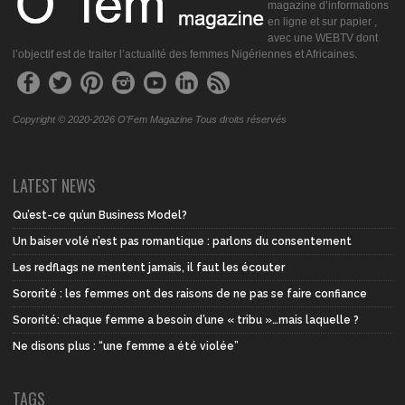
magazine d’informations
en ligne et sur papier ,
avec une WEBTV dont
l’objectif est de traiter l’actualité des femmes Nigériennes et Africaines.
Copyright © 2020-2026 O'Fem Magazine Tous droits réservés
LATEST NEWS
Qu’est-ce qu’un Business Model?
Un baiser volé n’est pas romantique : parlons du consentement
Les redflags ne mentent jamais, il faut les écouter
Sororité : les femmes ont des raisons de ne pas se faire confiance
Sororité: chaque femme a besoin d’une « tribu »…mais laquelle ?
Ne disons plus : “une femme a été violée”
TAGS