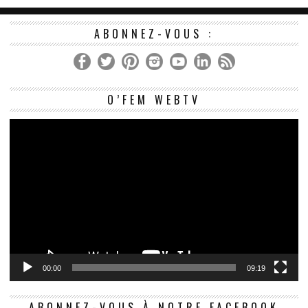
ABONNEZ-VOUS :
Le
O’FEM WEBTV
vi
00:00
09:19
ABONNEZ-VOUS À NOTRE FACEBOOK