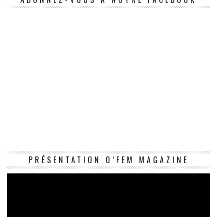
Le
PRÉSENTATION O’FEM MAGAZINE
vi