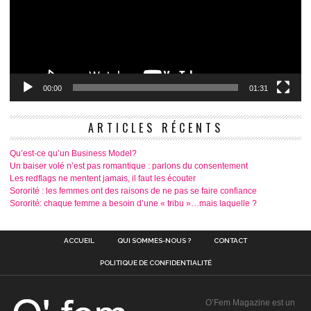
00:00
01:31
ARTICLES RÉCENTS
Qu’est-ce qu’un Business Model?
Un baiser volé n’est pas romantique : parlons du consentement
Les redflags ne mentent jamais, il faut les écouter
Sororité : les femmes ont des raisons de ne pas se faire confiance
Sororité: chaque femme a besoin d’une « tribu »…mais laquelle ?
ACCUEIL
QUI SOMMES-NOUS ?
CONTACT
POLITIQUE DE CONFIDENTIALITÉ
O’Fem Magazine est un