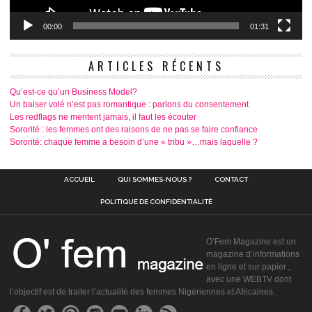
00:00
01:31
ARTICLES RÉCENTS
Qu’est-ce qu’un Business Model?
Un baiser volé n’est pas romantique : parlons du consentement
Les redflags ne mentent jamais, il faut les écouter
Sororité : les femmes ont des raisons de ne pas se faire confiance
Sororité: chaque femme a besoin d’une « tribu »…mais laquelle ?
ACCUEIL
QUI SOMMES-NOUS ?
CONTACT
POLITIQUE DE CONFIDENTIALITÉ
O’Fem Magazine est un
magazine d’informations
en ligne et sur papier ,
avec une WEBTV dont
l’objectif est de traiter l’actualité des femmes Nigériennes et Africaines.