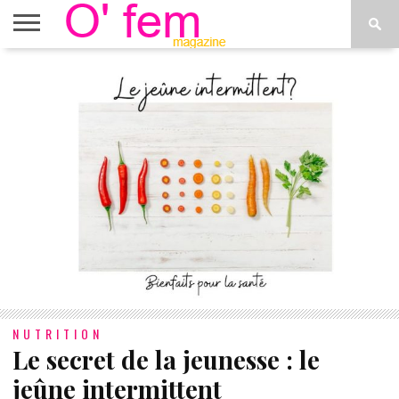
ACCUEIL
ACTU
O’FEM
DÉCONSTRUIRE
WEB
PLUS
ÉTOILES
TV
DE
MENUS
NUTRITION
Le secret de la jeunesse : le
jeûne intermittent