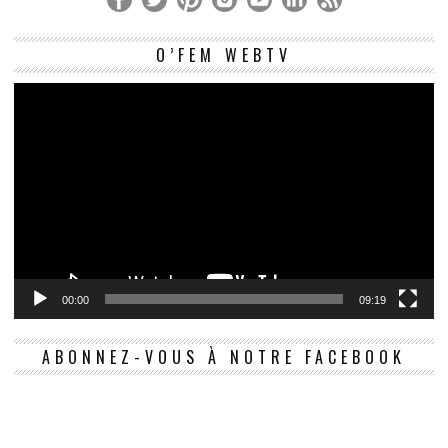
Le
O’FEM WEBTV
vi
00:00
09:19
ABONNEZ-VOUS À NOTRE FACEBOOK