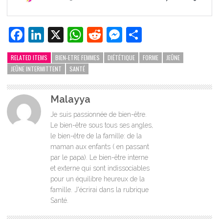
Facebook
LinkedIn
X
WhatsApp
Reddit
Messenger
Partager
RELATED ITEMS
BIEN-ETRE FEMMES
DIÉTÉTIQUE
FORME
JEÛNE
JEÛNE INTERMITTENT
SANTÉ
Malayya
Je suis passionnée de bien-être.
Le bien-être sous tous ses angles,
le bien-être de la famille: de la
maman aux enfants ( en passant
par le papa). Le bien-être interne
et externe qui sont indissociables
pour un équilibre heureux de la
famille. J'écrirai dans la rubrique
Santé.