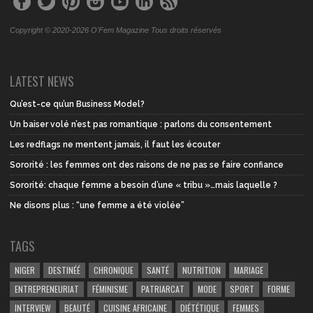
Copyright © 2020-2026 O'Fem Magazine Tous droits réservés
LATEST NEWS
Qu’est-ce qu’un Business Model?
Un baiser volé n’est pas romantique : parlons du consentement
Les redflags ne mentent jamais, il faut les écouter
Sororité : les femmes ont des raisons de ne pas se faire confiance
Sororité: chaque femme a besoin d’une « tribu »…mais laquelle ?
Ne disons plus : “une femme a été violée”
TAGS
NIGER
DESTINÉÉ
CHRONIQUE
SANTÉ
NUTRITION
MARIAGE
ENTREPRENEURIAT
FÉMINISME
PATRIARCAT
MODE
SPORT
FORME
INTERVIEW
BEAUTÉ
CUISINE AFRICAINE
DIÉTÉTIQUE
FEMMES