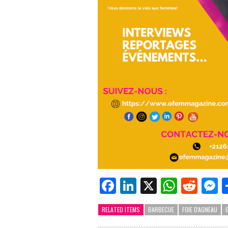
Facebook
LinkedIn
X
Whats
Redd
M
RELATED ITEMS
BARBECUE
FOIE D'AGNEAU