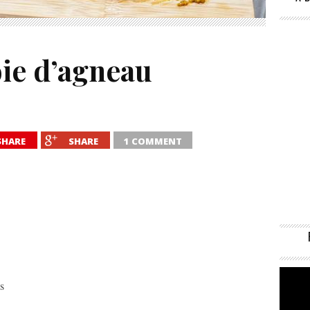
oie d’agneau
SHARE
SHARE
1 COMMENT
és