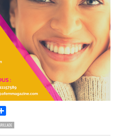
App
it
essenger
Partager
GRILLADE