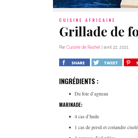
CUISINE AFRICAINE
Grillade de f
Par
Cuisine de Rashel
|
avril 22, 2021
SHARE
TWEET
INGRÉDIENTS :
Du foie d’agneau
MARINADE:
4 cas d’huile
1 cas de persil et coriandre cisel
4 gousses d’ail pilées