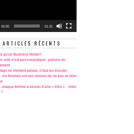
00:00
01:31
ARTICLES RÉCENTS
ce qu’un Business Model?
r volé n’est pas romantique : parlons du
tement
lags ne mentent jamais, il faut les écouter
 : les femmes ont des raisons de ne pas se faire
ce
é: chaque femme a besoin d’une « tribu »…mais
 ?