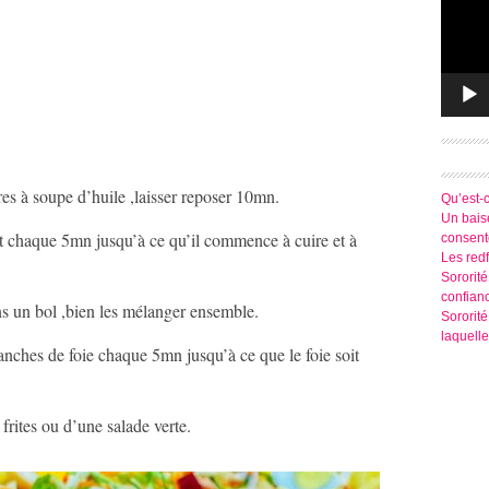
ères à soupe d’huile ,laisser reposer 10mn.
Qu’est-
Un baise
ant chaque 5mn jusqu’à ce qu’il commence à cuire et à
consen
Les redf
Sororité
confian
ns un bol ,bien les mélanger ensemble.
Sororit
laquelle
anches de foie chaque 5mn jusqu’à ce que le foie soit
frites ou d’une salade verte.