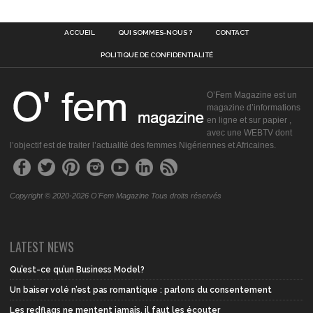
ACCUEIL
QUI SOMMES-NOUS ?
CONTACT
POLITIQUE DE CONFIDENTIALITÉ
O’Fem Magazine est un
magazine d’informations
en ligne et sur papier ,
avec une WEBTV dont
l’objectif est de traiter l’actualité des femmes Nigériennes et Africaines.
Copyright © 2020-2026 O'Fem Magazine Tous droits réservés
LATEST NEWS
Qu’est-ce qu’un Business Model?
Un baiser volé n’est pas romantique : parlons du consentement
Les redflags ne mentent jamais, il faut les écouter