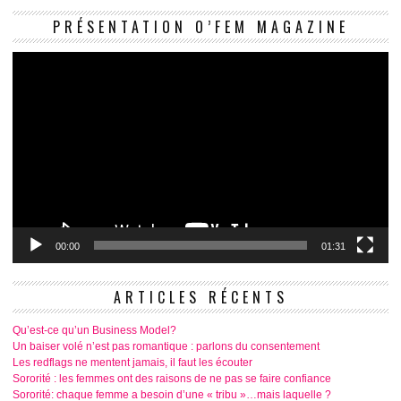
Le
PRÉSENTATION O’FEM MAGAZINE
vi
00:00
01:31
ARTICLES RÉCENTS
Qu’est-ce qu’un Business Model?
Un baiser volé n’est pas romantique : parlons du consentement
Les redflags ne mentent jamais, il faut les écouter
Sororité : les femmes ont des raisons de ne pas se faire confiance
Sororité: chaque femme a besoin d’une « tribu »…mais laquelle ?