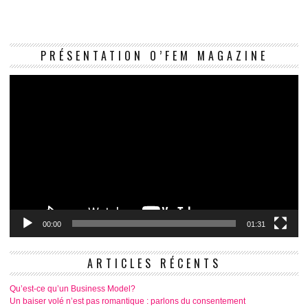
Le
PRÉSENTATION O’FEM MAGAZINE
vi
00:00
01:31
ARTICLES RÉCENTS
Qu’est-ce qu’un Business Model?
Un baiser volé n’est pas romantique : parlons du consentement