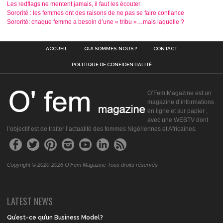
Les redflags ne mentent jamais, il faut les écouter
Sororité : les femmes ont des raisons de ne pas se faire confiance
Sororité: chaque femme a besoin d’une « tribu »…mais laquelle ?
ACCUEIL
QUI SOMMES-NOUS ?
CONTACT
POLITIQUE DE CONFIDENTIALITÉ
O’Fem Magazine est un
magazine d’informations
en ligne et sur papier ,
avec une WEBTV dont
l’objectif est de traiter l’actualité des femmes Nigériennes et Africaines.
Copyright © 2020-2026 O'Fem Magazine Tous droits réservés
LATEST NEWS
Qu’est-ce qu’un Business Model?