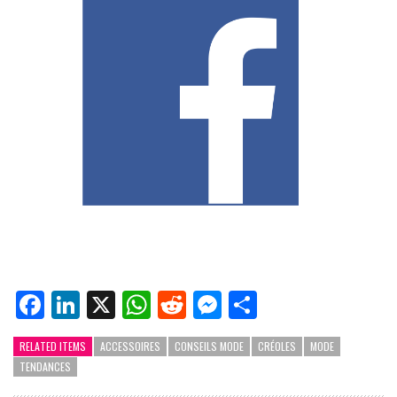
Facebook
LinkedIn
X
WhatsApp
Reddit
Messenger
Partager
RELATED ITEMS
ACCESSOIRES
CONSEILS MODE
CRÉOLES
MODE
TENDANCES