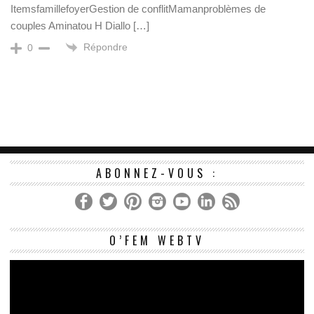
ItemsfamillefoyerGestion de conflitMamanproblèmes de
couples Aminatou H Diallo […]
Répondre
0
ABONNEZ-VOUS :
Le
O’FEM WEBTV
vi