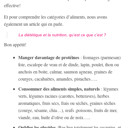
effective!
Et pour comprendre les catégories d’aliments, nous avons
également un article qui en parle.
La diététique et la nutrition, qu’est ce que c’est ?
Bon appétit!
Manger davantage de protéines
: fromages (parmesan)
foie, escalope de veau et de dinde, lapin, poulet, thon ou
anchois en boite, calmar, saumon agneau, graines de
courges, cacahuètes, amandes, pistaches…..
Consommer des aliments simples, naturels
: légumes
verts, légumes racines (carottes, betteraves), herbes
aromatiques, fruis secs, frais ou séchés, graines sèches
(courge, sésame, chia…), œufs ,poissons, fruits de mer,
viande, eau, huile d’olive ou de noix…..
Oublier les glucides
:Bye bye totalement les sucreries, et