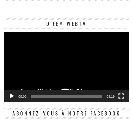
Le
O’FEM WEBTV
vi
00:00
09:19
ABONNEZ-VOUS À NOTRE FACEBOOK