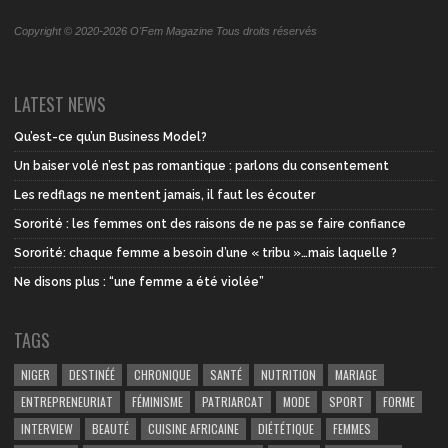
Copyright © 2020-2026 O'Fem Magazine Tous droits réservés
LATEST NEWS
Qu’est-ce qu’un Business Model?
Un baiser volé n’est pas romantique : parlons du consentement
Les redflags ne mentent jamais, il faut les écouter
Sororité : les femmes ont des raisons de ne pas se faire confiance
Sororité: chaque femme a besoin d’une « tribu »…mais laquelle ?
Ne disons plus : “une femme a été violée”
TAGS
NIGER
DESTINÉÉ
CHRONIQUE
SANTÉ
NUTRITION
MARIAGE
ENTREPRENEURIAT
FÉMINISME
PATRIARCAT
MODE
SPORT
FORME
INTERVIEW
BEAUTÉ
CUISINE AFRICAINE
DIÉTÉTIQUE
FEMMES