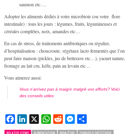
saumon etc….
Adopter les aliments dédiés à votre microbiote (ou votre flore
intestinale) : tous les jours : légumes, fruits, légumineuses et
céréales complètes, noix, amandes etc…
En cas de stress, de traitements antibiotiques ou régulier,
d’hospitalisation : choucroute, végétaux lacto fermentés que l’on
peut faire maison (pickles, jus de betterave etc…), yaourt nature,
fromage au lait cru, kéfir, pain au levain etc…
Vous aimerez aussi:
Vous n’arrivez pas à maigrir malgré vos efforts? Voici
des conseils utiles
Facebook
LinkedIn
X
WhatsApp
Reddit
Messenger
Partager
RELATED ITEMS
ALIMENTATION
BIEN-ÊTRE
CONSEILS DIÉTÉTIQUE