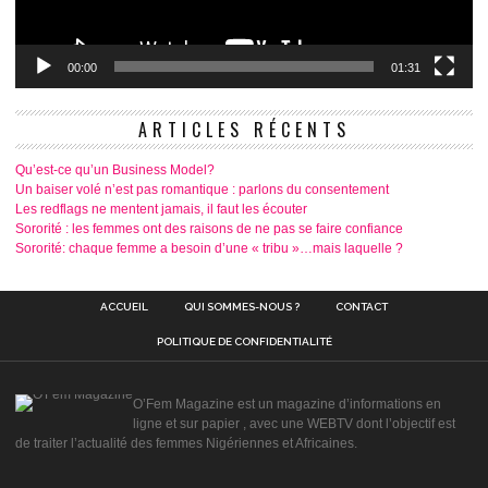
00:00
01:31
ARTICLES RÉCENTS
Qu’est-ce qu’un Business Model?
Un baiser volé n’est pas romantique : parlons du consentement
Les redflags ne mentent jamais, il faut les écouter
Sororité : les femmes ont des raisons de ne pas se faire confiance
Sororité: chaque femme a besoin d’une « tribu »…mais laquelle ?
ACCUEIL
QUI SOMMES-NOUS ?
CONTACT
POLITIQUE DE CONFIDENTIALITÉ
O’Fem Magazine est un magazine d’informations en
ligne et sur papier , avec une WEBTV dont l’objectif est
de traiter l’actualité des femmes Nigériennes et Africaines.