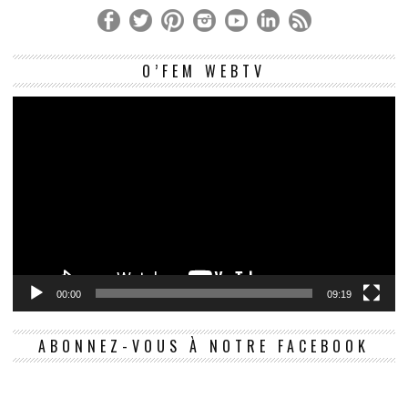
Le
O’FEM WEBTV
vi
00:00
09:19
ABONNEZ-VOUS À NOTRE FACEBOOK