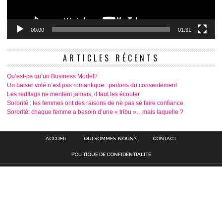
00:00
01:31
ARTICLES RÉCENTS
Qu’est-ce qu’un Business Model?
Un baiser volé n’est pas romantique : parlons du consentement
Les redflags ne mentent jamais, il faut les écouter
Sororité : les femmes ont des raisons de ne pas se faire confiance
Sororité: chaque femme a besoin d’une « tribu »…mais laquelle ?
ACCUEIL
QUI SOMMES-NOUS ?
CONTACT
POLITIQUE DE CONFIDENTIALITÉ
O’Fem Magazine est un
magazine d’informations
en ligne et sur papier ,
avec une WEBTV dont
l’objectif est de traiter l’actualité des femmes Nigériennes et Africaines.