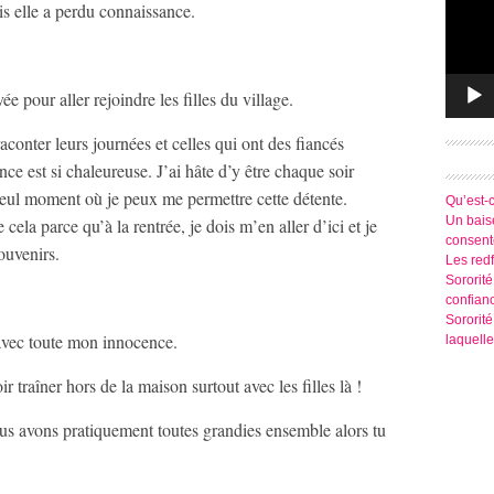
uis elle a perdu connaissance.
vée pour aller rejoindre les filles du village.
aconter leurs journées et celles qui ont des fiancés
ce est si chaleureuse. J’ai hâte d’y être chaque soir
seul moment où je peux me permettre cette détente.
Qu’est-
Un baise
cela parce qu’à la rentrée, je dois m’en aller d’ici et je
consen
ouvenirs.
Les redf
Sororité
confian
Sororit
e avec toute mon innocence.
laquelle
r traîner hors de la maison surtout avec les filles là !
nous avons pratiquement toutes grandies ensemble alors tu