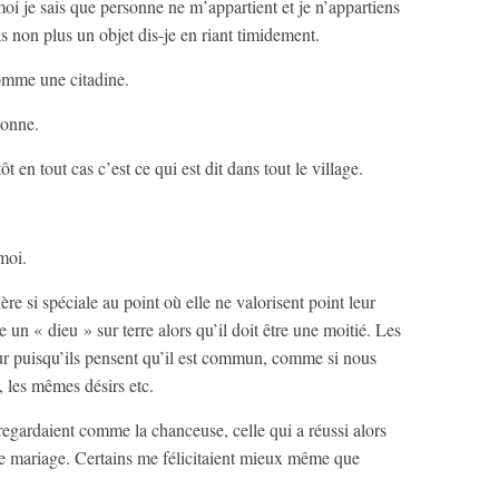
oi je sais que personne ne m’appartient et je n’appartiens
as non plus un objet dis-je en riant timidement.
comme une citadine.
sonne.
t en tout cas c’est ce qui est dit dans tout le village.
 moi.
re si spéciale au point où elle ne valorisent point leur
n « dieu » sur terre alors qu’il doit être une moitié. Les
ur puisqu’ils pensent qu’il est commun, comme si nous
 les mêmes désirs etc.
regardaient comme la chanceuse, celle qui a réussi alors
ce mariage. Certains me félicitaient mieux même que