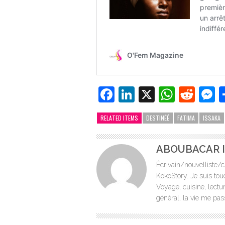
Facebook
LinkedIn
X
Whats
Redd
M
RELATED ITEMS
DESTINÉÉ
FATIMA
ISSAKA
ABOUBACAR I
Écrivain/nouvelliste/c
KokoStory. Je suis tou
Voyage, cuisine, lectur
général, la vie me pas