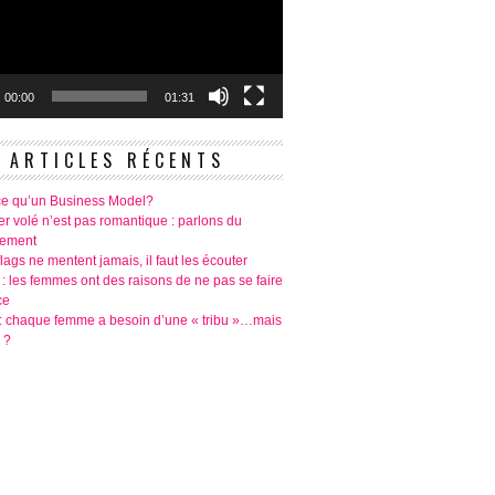
00:00
01:31
ARTICLES RÉCENTS
ce qu’un Business Model?
r volé n’est pas romantique : parlons du
tement
lags ne mentent jamais, il faut les écouter
 : les femmes ont des raisons de ne pas se faire
ce
é: chaque femme a besoin d’une « tribu »…mais
 ?