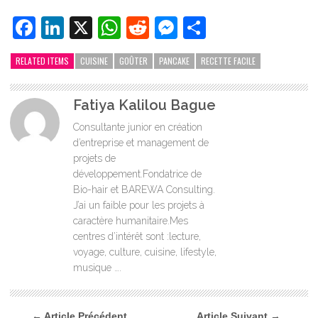
Facebook
LinkedIn
X
WhatsApp
Reddit
Messenger
Partager
RELATED ITEMS
CUISINE
GOÛTER
PANCAKE
RECETTE FACILE
Fatiya Kalilou Bague
Consultante junior en création
d’entreprise et management de
projets de
développement.Fondatrice de
Bio-hair et BAREWA Consulting.
J’ai un faible pour les projets à
caractère humanitaire.Mes
centres d’intérêt sont :lecture,
voyage, culture, cuisine, lifestyle,
musique ….
← Article Précédent
Article Suivant →