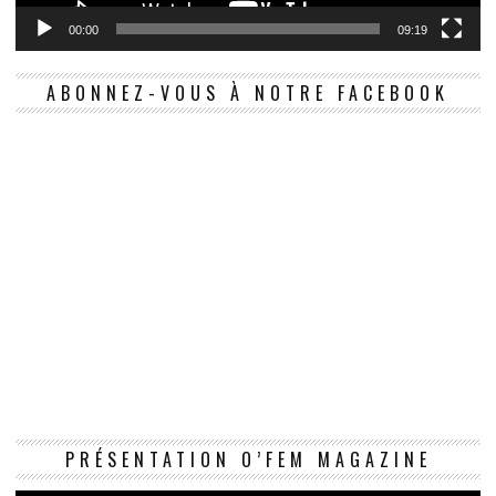
00:00
09:19
ABONNEZ-VOUS À NOTRE FACEBOOK
Le
PRÉSENTATION O’FEM MAGAZINE
vi