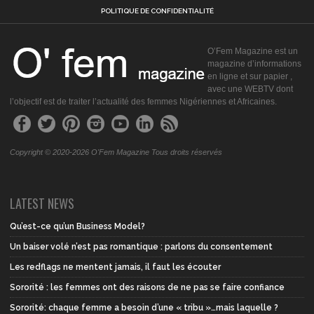
POLITIQUE DE CONFIDENTIALITÉ
O’Fem Magazine est un
magazine d’informations
en ligne et sur papier ,
avec une WEBTV dont
l’objectif est de traiter l’actualité des femmes Nigériennes et Africaines.
Copyright © 2020-2026 O'Fem Magazine Tous droits réservés
LATEST NEWS
Qu’est-ce qu’un Business Model?
Un baiser volé n’est pas romantique : parlons du consentement
Les redflags ne mentent jamais, il faut les écouter
Sororité : les femmes ont des raisons de ne pas se faire confiance
Sororité: chaque femme a besoin d’une « tribu »…mais laquelle ?