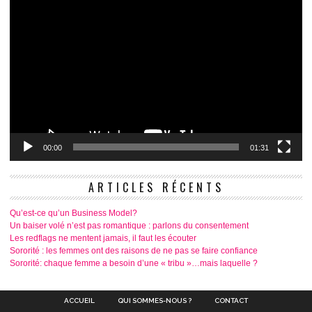
00:00
01:31
ARTICLES RÉCENTS
Qu’est-ce qu’un Business Model?
Un baiser volé n’est pas romantique : parlons du consentement
Les redflags ne mentent jamais, il faut les écouter
Sororité : les femmes ont des raisons de ne pas se faire confiance
Sororité: chaque femme a besoin d’une « tribu »…mais laquelle ?
ACCUEIL
QUI SOMMES-NOUS ?
CONTACT