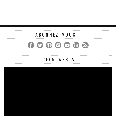
ABONNEZ-VOUS :
Le
O’FEM WEBTV
vi