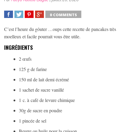
0 COMMENTS
SHARE
TWEET
SHARE
SHARE
C’est l’heure du gôuter …oups cette recette de pancakes très
moelleux et facile pourrait vous être utile.
INGRÉDIENTS
2 œufs
125 g de farine
150 ml de lait demi écrémé
1 sachet de sucre vanillé
1 c. à café de levure chimique
30g de sucre en poudre
1 pincée de sel
Beurre ou huile pour la cuisson