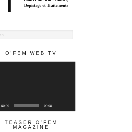
Dépistage et Traitements
Lecteur
O’FEM WEB TV
vidéo
00:00
00:00
Lecteur
TEASER O’FEM
vidéo
MAGAZINE