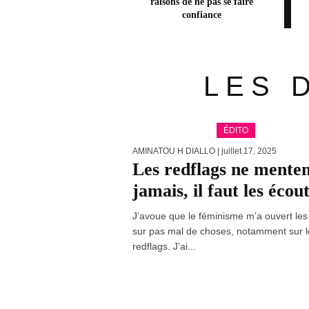
raisons de ne pas se faire
confiance
LES 
ÉDITO
AMINATOU H DIALLO
| juillet 17, 2025
Les redflags ne mente
jamais, il faut les écou
J’avoue que le féminisme m’a ouvert les
sur pas mal de choses, notamment sur l
redflags. J’ai...