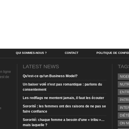
QUI SOMMES-NOUS ?
CONTACT
POLITIQUE DE CONFID
LATEST NEWS
TAG
n ligne
Qu’est-ce qu’un Business Model?
NIGE
est de
Un baiser volé n’est pas romantique : parlons du
NUTR
consentement
ENTR
Les redflags ne mentent jamais, il faut les écouter
PATR
Sororité : les femmes ont des raisons de ne pas se
INTE
s
faire confiance
DIÉT
Sororité: chaque femme a besoin d’une « tribu »…
ON N
mais laquelle ?