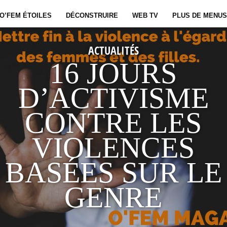
O’FEM ÉTOILES
DÉCONSTRUIRE
WEB TV
PLUS DE MENUS
ACTUALITÉS
16 JOURS
D’ACTIVISME
CONTRE LES
VIOLENCES
BASÉES SUR LE
GENRE
 VIOLENCE BASÉE SUR LE GENRE J’ENTENDS LA VIOL