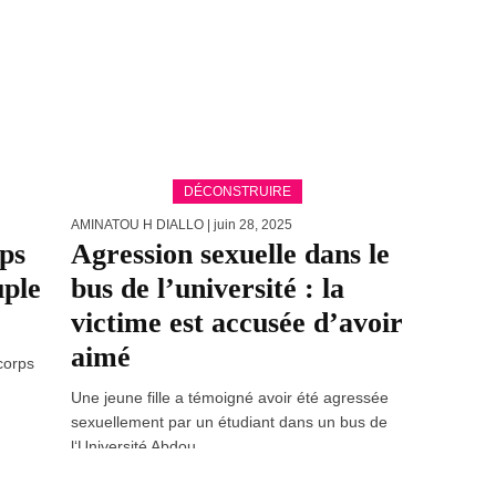
DÉCONSTRUIRE
AMINATOU H DIALLO
| juin 28, 2025
rps
Agression sexuelle dans le
uple
bus de l’université : la
victime est accusée d’avoir
aimé
 corps
Une jeune fille a témoigné avoir été agressée
sexuellement par un étudiant dans un bus de
l‘Université Abdou...