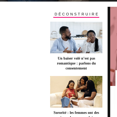
IQUE, BIEN SÛR. MAIS SURTOUT
FO
OMIQUE ET POLITIQUE. QUAND...
DÉCONSTRUIRE
Un baiser volé n’est pas
romantique : parlons du
consentement
Sororité : les femmes ont des