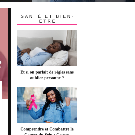
TTE
RELATION FORTE ET DURABLE. 
ÉVIDENT D’ATTEINDRE CETTE COM
SANTÉ ET BIEN-
ÊTRE
Et si on parlait de règles sans
oublier personne ?
Comprendre et Combattre le
Cancer du Sein : Causes,