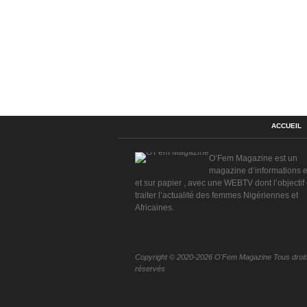
ACCUEIL
O’Fem Magazine est un
magazine d’informations e
et sur papier , avec une WEBTV dont l’objectif 
traiter l’actualité des femmes Nigériennes et
Africaines.
Copyright © 2020-2026 O'Fem Magazine Tous droit
réservés