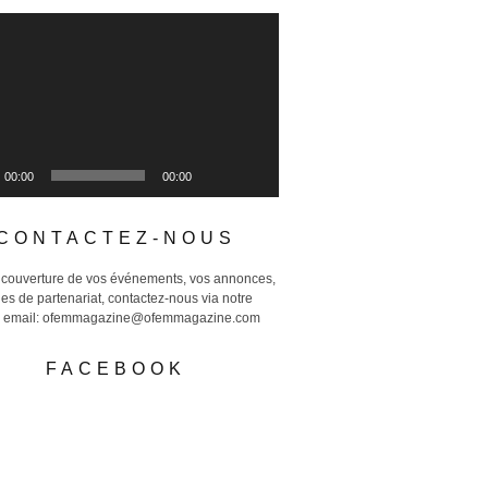
00:00
00:00
CONTACTEZ-NOUS
 couverture de vos événements, vos annonces,
s de partenariat, contactez-nous via notre
e email: ofemmagazine@ofemmagazine.com
FACEBOOK