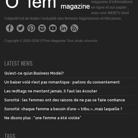
magazine d’informations
en ligne et sur papier ,
avec une WEBTV dont
l’objectif est de traiter l’actualité des femmes Nigériennes et Africaines.
Copyright © 2020-2026 O'Fem Magazine Tous droits réservés
LATEST NEWS
Qu’est-ce qu’un Business Model?
Un baiser volé n’est pas romantique : parlons du consentement
Les redflags ne mentent jamais, il faut les écouter
Sororité : les femmes ont des raisons de ne pas se faire confiance
Sororité: chaque femme a besoin d’une « tribu »…mais laquelle ?
Ne disons plus : “une femme a été violée”
TAGS